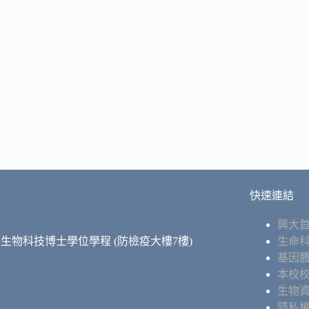
快速連結
興大
學生物科技博士學位學程 (防檢疫大樓7樓)
生命
基因
本校
生物
隱私