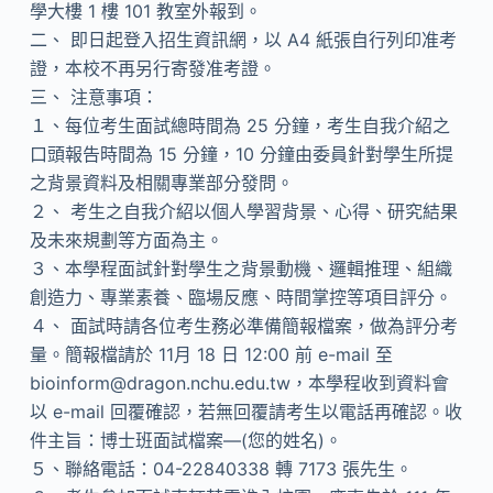
學大樓 1 樓 101 教室外報到。
二、 即日起登入招生資訊網，以 A4 紙張自行列印准考
證，本校不再另行寄發准考證。
三、 注意事項：
１、每位考生面試總時間為 25 分鐘，考生自我介紹之
口頭報告時間為 15 分鐘，10 分鐘由委員針對學生所提
之背景資料及相關專業部分發問。
２、 考生之自我介紹以個人學習背景、心得、研究結果
及未來規劃等方面為主。
３、本學程面試針對學生之背景動機、邏輯推理、組織
創造力、專業素養、臨場反應、時間掌控等項目評分。
４、 面試時請各位考生務必準備簡報檔案，做為評分考
量。簡報檔請於 11月 18 日 12:00 前 e-mail 至
bioinform@dragon.nchu.edu.tw，本學程收到資料會
以 e-mail 回覆確認，若無回覆請考生以電話再確認。收
件主旨：博士班面試檔案—(您的姓名)。
５、聯絡電話：04-22840338 轉 7173 張先生。